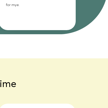
for mye.
time