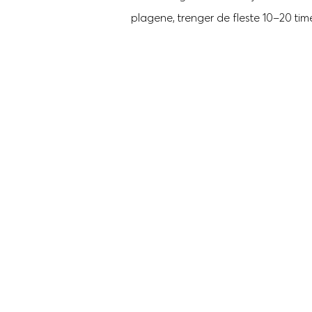
plagene, trenger de fleste 10–20 time
Presisjonsterapi
Z
Vi finner det som driver plag
en diagnose kartlegger vi me
holder deg tilbake og jobber 
behandlingen mer presis, og of
Transdiagnostisk tilnærm
Z
Psykiske plager er sjelden enk
bildet – ikke bare det du søke
ligger under.