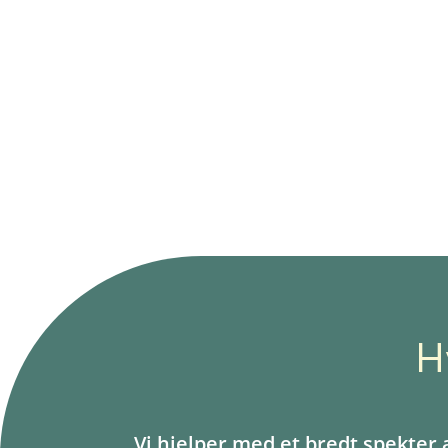
Effekt som varer
Z
Vi ønsker ikke at alle skal gå i t
mange er å komme seg videre 
jobber sammen med deg inntil 
å komme videre på egen hånd
H
Vi hjelper med et bredt spekter 