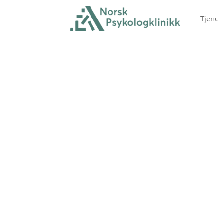
Tjene
Behandling som 
For mange skraper terapi bare i ov
oss går vi til kjernen av det som ho
slik at du kan komme deg videre, og
værende i behandling for alltid. Vi