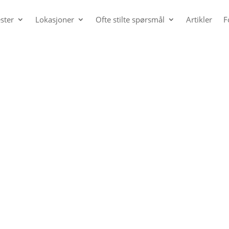
ster
Lokasjoner
Ofte stilte spørsmål
Artikler
F
gir deg livet tilbake
erflaten. Hos
lder deg tilbake,
 ikke bli
 er psykologer