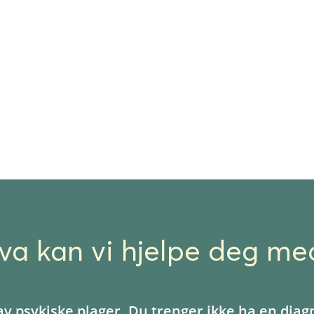
erapi for alltid. Målet for
med varig endring. Vi
du selv føler deg trygg på
.
va kan vi hjelpe deg me
av psykiske plager. Du trenger ikke ha en diag