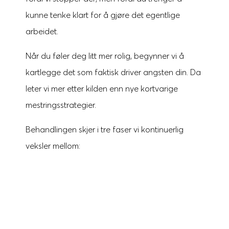
kunne tenke klart for å gjøre det egentlige
arbeidet.
Når du føler deg litt mer rolig, begynner vi å
kartlegge det som faktisk driver angsten din. Da
leter vi mer etter kilden enn nye kortvarige
mestringsstrategier.
Behandlingen skjer i tre faser vi kontinuerlig
veksler mellom:
Regulering
Z
Vi demper de sterkeste symptomene slik
at du kan delta aktivt, på jobb og privat