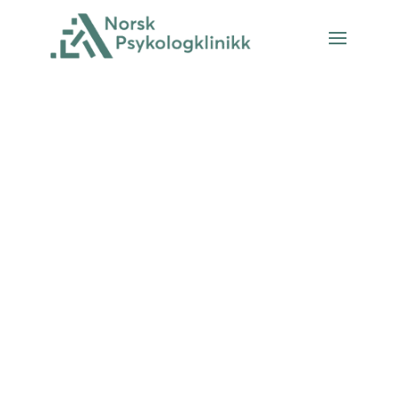
Behandling av
angst hos
psykolog
Mange som sliter med angst har
fått mange råd om strategier for
mestring. Pust med magen, prøv å
gjenkjenne de irrasjonelle tankene,