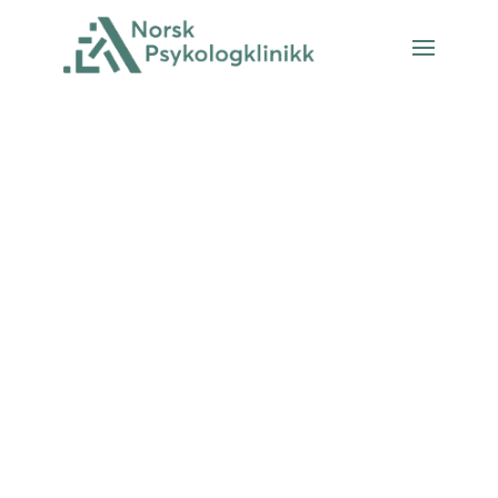
Relasjonsvansk
er
Du har kanskje byttet jobb et par
ganger, prøvd å sette riktige
grenser, for andre og for deg selv.
Prøve å gjøre ting annerledes. Og
likevel ender du opp på samme
sted igjen, i de samme konfliktene,