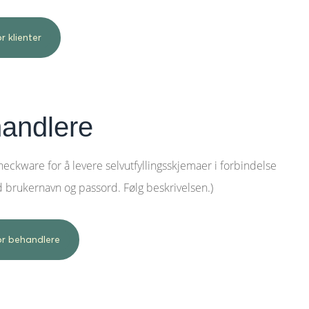
r klienter
handlere
heckware for å levere selvutfyllingsskjemaer i forbindelse
d brukernavn og passord. Følg beskrivelsen.)
for behandlere