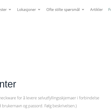
ster
Lokasjoner
Ofte stilte spørsmål
Artikler
F
nter
heckware for å levere selvutfyllingsskjemaer i forbindelse
d brukernavn og passord. Følg beskrivelsen.)