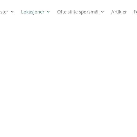
ster
Lokasjoner
Ofte stilte spørsmål
Artikler
F