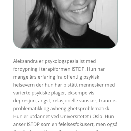
Aleksandra er psy­ko­log­spe­sia­list med
fordypning i tera­pi­for­men ISTDP. Hun har
mange års erfaring fra offentlig psykisk
helsevern der hun har bistått mennesker med
varierte psykiske plager, ek­sem­pelvis
depresjon, angst, rela­sjo­nel­le vansker, trau­me­
prob­le­matikk og av­hen­gig­hets­prob­lematikk.
Hun er utdannet ved Universitetet i Oslo. Hun
anser ISTDP som en følelsesfokusert, men også