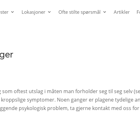
ster
Lokasjoner
Ofte stilte spørsmål
Artikler
F
ger
som oftest utslag i måten man forholder seg til seg selv (se
 kroppslige symptomer. Noen ganger er plagene tydelige an
liggende psykologisk problem, ta gjerne kontakt med oss for