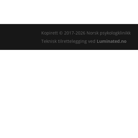
Kopirett © 2017-2026 Norsk psykologklinikk
Teknisk tilrettelegging ved
Luminated.no