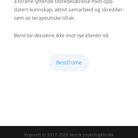
å forene lyt­ten­de til­stede­værel­se med opp­
datert kunn­skap, ak­tivt sam­ar­beid og skred­der­
søm av tera­peu­tis­ke til­tak.
Bernt tar dessverre ikke imot nye klienter nå.
Bestill time
Kopirett © 2017-2026 Norsk psykologklinikk