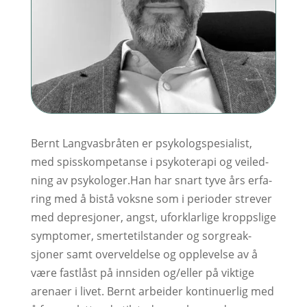
Bernt Langvasbråten er psy­kolog­­spesialist,
med spiss­­­kom­pe­tanse i psy­ko­­te­ra­pi og vei­led­
ning av psy­ko­lo­ger.Han har snart tyve års er­fa­
ring med å bi­stå voks­ne som i peri­o­der stre­ver
med dep­res­joner, angst, ufor­klar­lige kropps­lige
symp­to­mer, smer­te­til­stan­der og sorg­reak­
sjoner samt over­veld­else og opp­le­vel­se av å
være fast­låst på inn­siden og/eller på vik­tige
arena­er i livet. Bernt arbei­der kon­ti­nuer­lig med