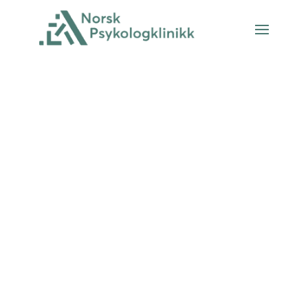
Bestill time hos
psykolog i Bergen
Legg inn kontaktinformasjon og hva
det gjelder så tar vi raskt kontakt
med deg på telefon eller e-post.
Ikke legg igjen personsensitiv
informasjon og husk å skrive ditt
telefonnummer.