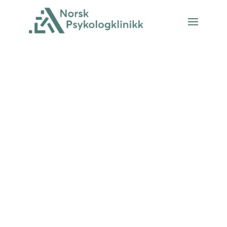
Bestilling av presisjons­
behandling av depresjon
Legg inn kontaktinformasjon og hva
det gjelder så tar vi raskt kontakt
med deg på telefon eller e-post.
Ikke legg igjen personsensitiv
informasjon og husk å skrive ditt
telefonnummer.