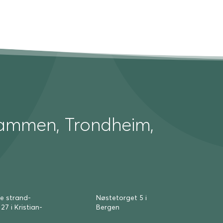
Drammen, Trondheim,
re strand­
Nøste­torget 5 i
27 i Kris­tian­
Bergen