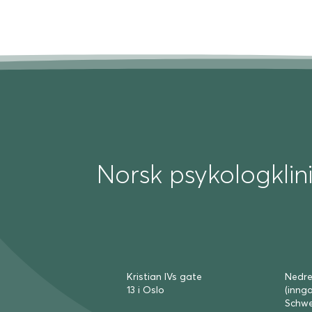
Norsk psykologklin
Kristian IVs gate
Nedre
13 i Oslo
(inng
Schwe