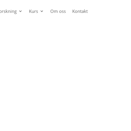
orskning
Kurs
Om oss
Kontakt
ansand
ng. Inntil videre:
deg på telefon eller e-post.
 ditt telefonnummer.