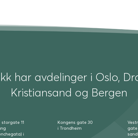
ikk har avdelinger i Oslo, 
Kristiansand og Bergen
 storgate 11
Kongens gate 30
Vest
ang
i Trond­heim
gate 
nche­gata) i
sand