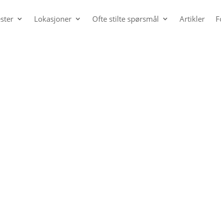
ster
Lokasjoner
Ofte stilte spørsmål
Artikler
F
ll time hos psykolog i Kristi
iansand åpner snart og vil få direkte timebestilli
 her og hva det gjelder så tar vi kontakt med 
sonsensitiv informasjon og husk å skrive