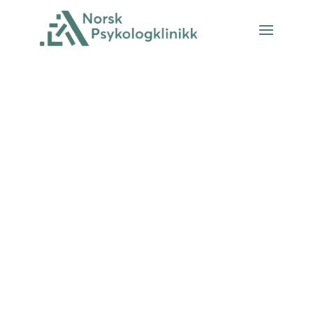
Bestill time hos en
psykolog i Oslo
Velg psykolog fra lista, legg inn
kontaktinformasjon og hva det
gjelder så tar vi raskt kontakt med
deg på telefon eller e-post.
Ikke legg igjen personsensitiv
informasjon og husk å skrive ditt