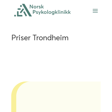
Priser Trondheim